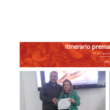
Itinerario prem
29 de Agost
Ph: