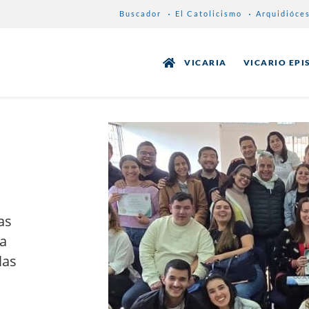
Buscador
El Catolicismo
Arquidióce
VICARIA
VICARIO EPI
as
a
las