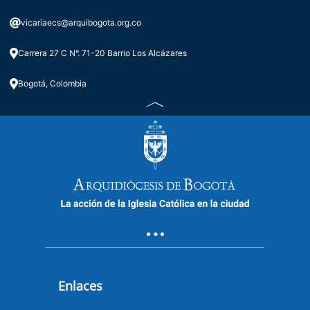
vicariaecs@arquibogota.org.co
Carrera 27 C N°. 71-20 Barrio Los Alcázares
Bogotá, Colombia
Enlaces
ENLACES