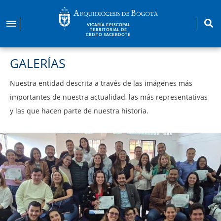
Pasar
al
VICARÍA EPISCOPAL
contenido
TERRITORIAL DE
CRISTO SACERDOTE
principal
GALERÍAS
Nuestra entidad descrita a través de las imágenes más
importantes de nuestra actualidad, las más representativas
y las que hacen parte de nuestra historia.