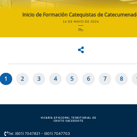
Inicio de Formación Catequistas de Catecumenad
16 DE MAYO DE 2026
Ph:
1
2
3
4
5
6
7
8
Paginación
Página
Page
Page
Page
Page
Page
Page
Page
actual
VICARÍA EPISCOPAL TERRITORIAL DE
CRISTO SACERDOTE
Tel. (601) 7047831 - (601) 7047703