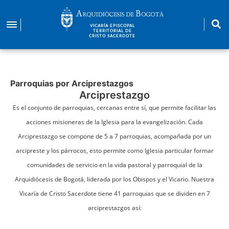
Pasar
al
VICARÍA EPISCOPAL
contenido
TERRITORIAL DE
CRISTO SACERDOTE
principal
Parroquias por Arciprestazgos
Arciprestazgo
Es el conjunto de parroquias, cercanas entre sí, que permite facilitar las
acciones misioneras de la Iglesia para la evangelización. Cada
Arciprestazgo se compone de 5 a 7 parroquias, acompañada por un
arcipreste y los párrocos, esto permite como Iglesia particular formar
comunidades de servicio en la vida pastoral y parroquial de la
Arquidiócesis de Bogotá, liderada por los Obispos y el Vicario. Nuestra
Vicaría de Cristo Sacerdote tiene 41 parroquias que se dividen en 7
arciprestazgos así: