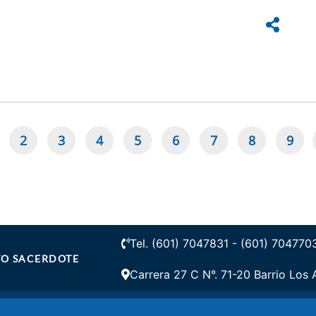
2
3
4
5
6
7
8
9
gina
Page
Page
Page
Page
Page
Page
Page
Pag
tual
Tel. (601) 7047831 - (601) 704770
STO SACERDOTE
Carrera 27 C N°. 71-20 Barrio Los 