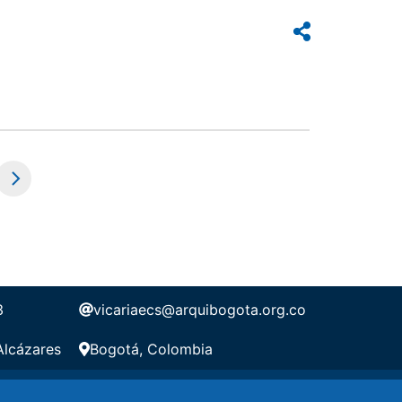
e
3
vicariaecs@arquibogota.org.co
Alcázares
Bogotá, Colombia