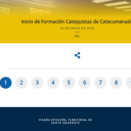
Inicio de Formación Catequistas de Catecumenad
16 DE MAYO DE 2026
Ph:
1
2
3
4
5
6
7
8
Paginación
Página
Page
Page
Page
Page
Page
Page
Page
actual
VICARÍA EPISCOPAL TERRITORIAL DE
CRISTO SACERDOTE