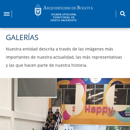
Pasar
al
VICARÍA EPISCOPAL
contenido
TERRITORIAL DE
CRISTO SACERDOTE
principal
GALERÍAS
Nuestra entidad descrita a través de las imágenes más
importantes de nuestra actualidad, las más representativas
y las que hacen parte de nuestra historia.