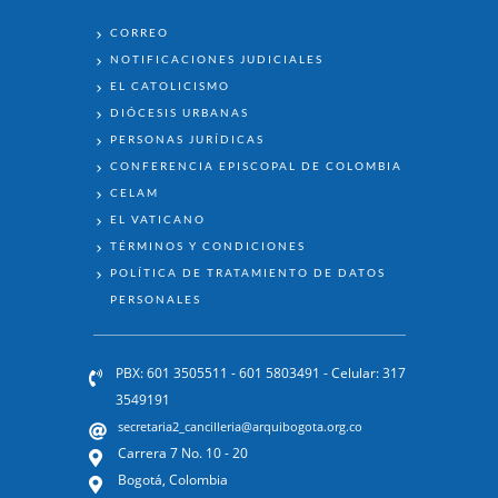
ENLACES
CORREO
NOTIFICACIONES JUDICIALES
EL CATOLICISMO
DIÓCESIS URBANAS
PERSONAS JURÍDICAS
CONFERENCIA EPISCOPAL DE COLOMBIA
CELAM
EL VATICANO
TÉRMINOS Y CONDICIONES
POLÍTICA DE TRATAMIENTO DE DATOS
PERSONALES
PBX: 601 3505511 - 601 5803491 - Celular: 317
3549191
secretaria2_cancilleria@arquibogota.org.co
Carrera 7 No. 10 - 20
Bogotá, Colombia