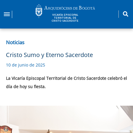
Pasar
al
VICARÍA EPISCOPAL
contenido
TERRITORIAL DE
CRISTO SACERDOTE
principal
Noticias
Cristo Sumo y Eterno Sacerdote
10 de junio de 2025
La Vicaría Episcopal Territorial de Cristo Sacerdote celebró el
día de hoy su fiesta.