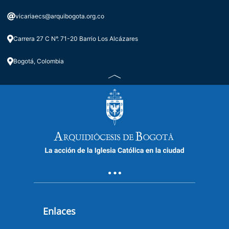
vicariaecs@arquibogota.org.co
Carrera 27 C N°. 71-20 Barrio Los Alcázares
Bogotá, Colombia
Enlaces
ENLACES