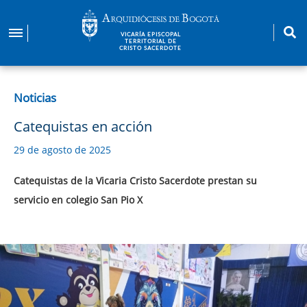
Pasar
al
VICARÍA EPISCOPAL
contenido
TERRITORIAL DE
CRISTO SACERDOTE
principal
Noticias
Catequistas en acción
29 de agosto de 2025
Catequistas de la Vicaria Cristo Sacerdote prestan su
servicio en colegio San Pio X